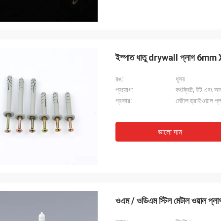
ইস্পাত ধাতু drywall প্লাগ 6mm X
রঙ:
ধূসর
প্রয়োগ:
কংক্রিট, ইট এবং অন্
প্রকার:
মেটাল ড্রাইওয়াল প্
ভালো দাম
ওএম / ওডিএম স্টিল মেটাল ওয়াল প্ল