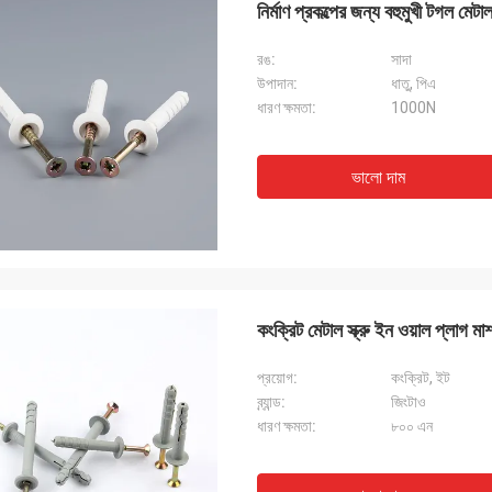
নির্মাণ প্রকল্পের জন্য বহুমুখী টগল 
রঙ:
সাদা
উপাদান:
ধাতু, পিএ
ধারণ ক্ষমতা:
1000N
ভালো দাম
কংক্রিট মেটাল স্ক্রু ইন ওয়াল প্লাগ ম
প্রয়োগ:
কংক্রিট, ইট
ব্র্যান্ড:
জিংটাও
ধারণ ক্ষমতা:
৮০০ এন