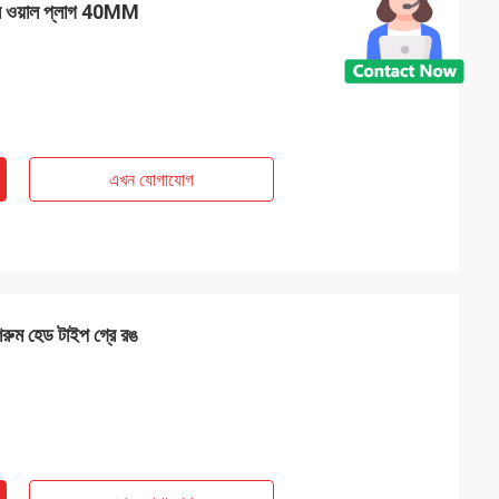
মেটাল ওয়াল প্লাগ 40MM
এখন যোগাযোগ
াশরুম হেড টাইপ গ্রে রঙ