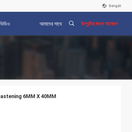
Bengali
ভিডিও
আমাদের সাথে
উদ্ধৃতির জন্য আবেদন
যোগাযোগ করুন
描
述
 স্ক্রু fastening 6MM X 40MM