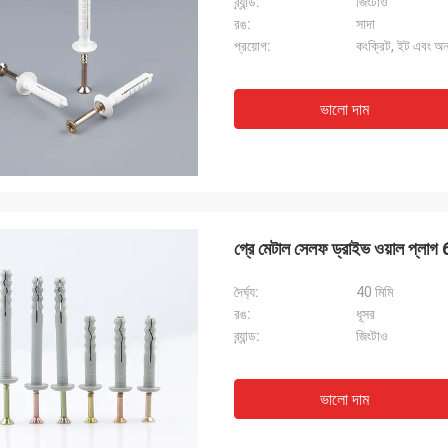
ব্র্যান্ড:
জিংটাও
রঙ:
সাদা
প্রয়োগ:
কংক্রিট, ইট এবং অন্
ভালো দাম
গ্রে মেটাল সেলফ ড্রাইভ ওয়াল প্ল
দৈর্ঘ্য:
40 মিমি
রঙ:
ধূসর
ব্র্যান্ড:
জিংটাও
ভালো দাম