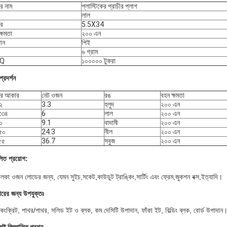
ের নাম
প্লাস্টিকের প্রাচীর প্লাগ
লাল
র
5.5X34
ক্ষমতা
২০০ এন
ান
পিই
৬ গ্রাম
Q
১০০০০০ টুকরা
প্রদর্শন
ের আকার
নেট ওজন
রঙ
বহন ক্ষমতা
২
3.3
হলুদ
২০০ এন
x৩৪
6
লাল
২০০ এন
০
9.1
বাদামী
২০০ এন
৫০
24.3
নীল
২০০ এন
৫৫
36.7
সবুজ
২০০ এন
লিত প্রয়োগ:
ালকা ওজন লোডের জন্য, যেমন সুইচ,সকেট,কাউডুট ট্রাঙ্কিং,সার্টিং এবং ফ্রেম,জুকশন বক্স,ইত্যাদি।
হারের জন্য উপযুক্তঃ
কংক্রিট, পাথর/পাথর, সলিড ইট ও ব্লক, কম দেসিটি উপাদান, ফাঁকা ইট, বিল্ডিং ব্লক, বোর্ড উপাদান