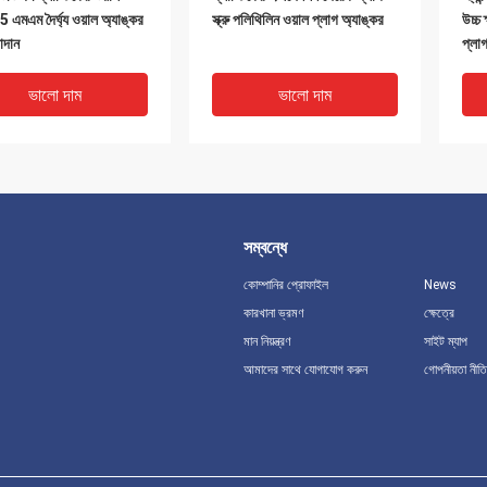
5 এমএম দৈর্ঘ্য ওয়াল অ্যাঙ্কর
স্ক্রু পলিথিলিন ওয়াল প্লাগ অ্যাঙ্কর
উচ্চ
াদান
প্লা
ভালো দাম
ভালো দাম
সম্বন্ধে
কোম্পানির প্রোফাইল
News
কারখানা ভ্রমণ
ক্ষেত্রে
মান নিয়ন্ত্রণ
সাইট ম্যাপ
আমাদের সাথে যোগাযোগ করুন
গোপনীয়তা নীতি
াস্টিকের ওয়াল প্লাগস
এইচডিপিই প্লাস্টিক ব্রাউন স্ক্রু
এইচড
ন ফিক্সিংগুলি প্রাচীর প্লাগ ইন
প্লাগস ড্রিল ডায়া. 7 মিমি ওয়াল প্লাগ
প্ল
মিমি এক্স 110 মিমি
অ্যাঙ্কর
আকা