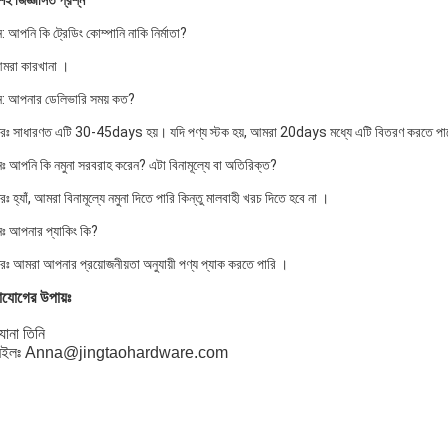
়শই জিজ্ঞাসিত প্রশ্ন
ন: আপনি কি ট্রেডিং কোম্পানি নাকি নির্মাতা?
মরা কারখানা ।
্ন: আপনার ডেলিভারি সময় কত?
রঃ সাধারণত এটি 30-45days হয়। যদি পণ্য স্টক হয়, আমরা 20days মধ্যে এটি বিতরণ করতে প
্নঃ আপনি কি নমুনা সরবরাহ করেন? এটা বিনামূল্যে বা অতিরিক্ত?
ঃ হ্যাঁ, আমরা বিনামূল্যে নমুনা দিতে পারি কিন্তু মালবাহী খরচ দিতে হবে না ।
্নঃ আপনার প্যাকিং কি?
রঃ আমরা আপনার প্রয়োজনীয়তা অনুযায়ী পণ্য প্যাক করতে পারি ।
যোগের উপায়ঃ
যানা তিনি
েইলঃ Anna@jingtaohardware.com