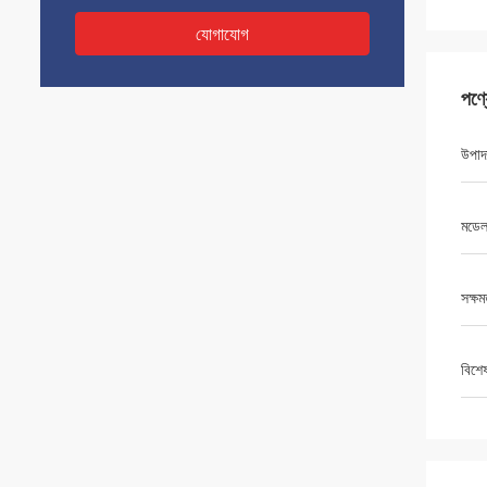
যোগাযোগ
পণ্
উপাদ
মডেল
সক্ষম
বিশে