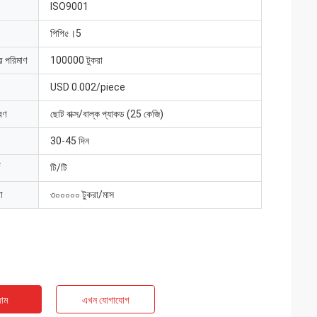
ISO9001
পিপি৫।5
ার পরিমাণ
100000 টুকরা
USD 0.002/piece
রণ
ছোট বাক্স/বাল্ক প্যাকড (25 কেজি)
30-45 দিন
টি/টি
া
৩০০০০০ টুকরা/মাস
াম
এখন যোগাযোগ