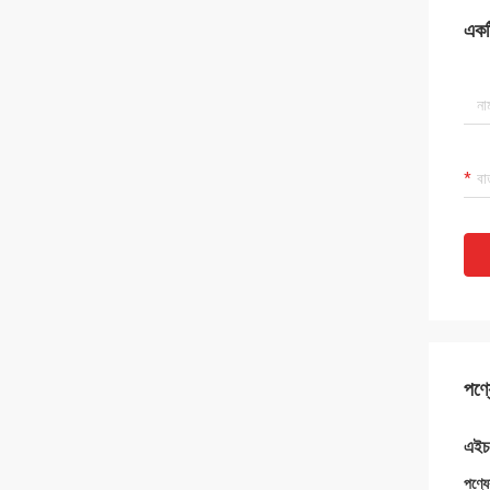
একটি
পণ্য
এইচ
পণ্যে