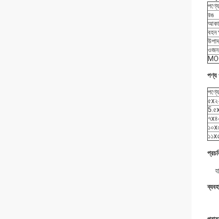
পণ্য
রঙ
আকা
বহন 
উপাদ
ওজন
MO
পণ্য 
পণ্য
৫x২
5.৫
৭x৪
১০x
১১x
প্রচ
হ
ব্যব