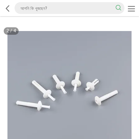
2
/
4