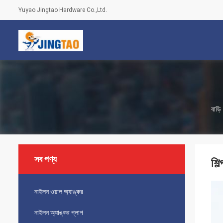
Yuyao Jingtao Hardware Co.,Ltd.
বাড়ি
সব পণ্য
শি
নাইলন ওয়াল অ্যাঙ্কর
নাইলন অ্যাঙ্কর প্লাগ