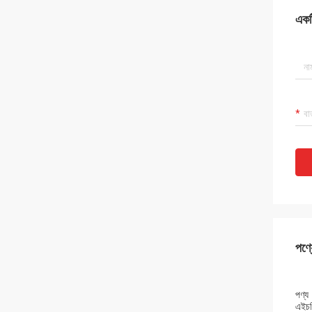
একটি
পণ্য
পণ্য
এইচড