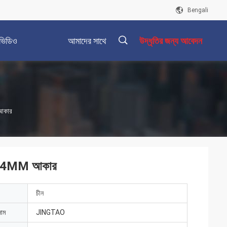
Bengali
ভিডিও
আমাদের সাথে
উদ্ধৃতির জন্য আবেদন
যোগাযোগ করুন
描
 আকার
述
M X 34MM আকার
চীন
নাম
JINGTAO