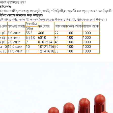
িপিই প্লাস্টিকের প্লাগ
সিফিকেশনঃ
 লোডের সংমিশ্রণের জন্য, যেমন সুইচ, সকেট, পাইপ ট্রাঙ্কিং, স্কার্টিং এবং ফ্রেম, সংযোগ বাক্স ইত্যাদি
লিখিত ক্ষেত্রে ব্যবহারের জন্য উপযুক্তঃ
রিট, পাথর/পাথর, সলিড ইট ও ব্লক, নিম্ন ঘনত্বের উপকরণ, ফাঁকা ইট, বিল্ডিং ব্লক, বোর্ড উপকরণ।
ড্রিল ডিএ.
ার কোড
অ্যাঙ্কর আকার
স্ক্রু গেইজ
প্লাগ লম্বা
বাক্সের পরিমাণ
বাহ্যিক পরিমাণ
(মিমি)
ি৫।0
5.0 এমএম
55.5
468
22
100
1000
ি৫।5
5.৫ এমএম
5.56.0
6810
34
100
1000
ি৭।0
7.0 এমএম
7
8101214
40
100
1000
ি১০।0
10.0 এমএম
10
10121416
50
100
1000
ি১১।0
11.0 এমএম
11
12141618
55
100
1000