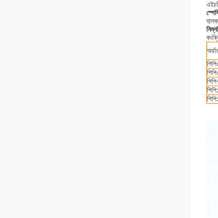
এইচড
স্পে
হালকা
নিম্ন
কংক্
অর্ড
পিপ
পিপ
পিপ
পিপ
পিপ