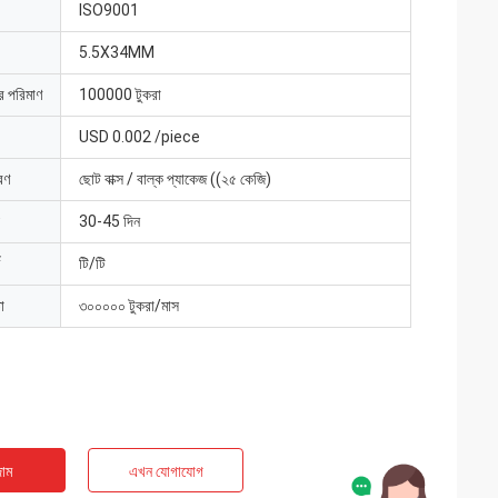
ISO9001
5.5X34MM
ার পরিমাণ
100000 টুকরা
USD 0.002 /piece
রণ
ছোট বাক্স / বাল্ক প্যাকেজ ((২৫ কেজি)
30-45 দিন
টি/টি
া
৩০০০০০ টুকরা/মাস
াম
এখন যোগাযোগ