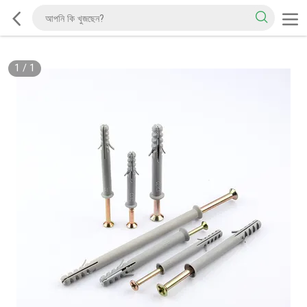
1
/
1