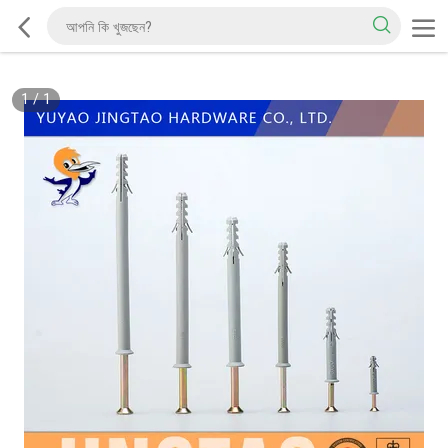
1
/
1